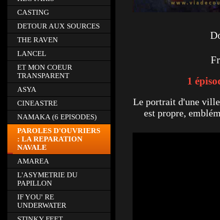
CASTING
DETOUR AUX SOURCES
Do
THE RAVEN
LANCEL
Fr
ET MON COEUR
TRANSPARENT
1 épiso
ASYA
Le portrait d'une ville
CINEASTRE
est propre, embléma
NAMAKA (6 EPISODES)
PAROLES D'OUVRIERS
: LA REPARATION
NAVALE
AMAREA
L'ASYMETRIE DU
PAPILLON
IF YOU' RE
UNDERWATER
STINKY FEET